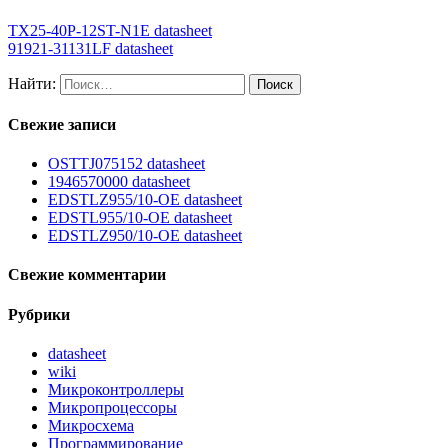
TX25-40P-12ST-N1E datasheet
91921-31131LF datasheet
Найти:
Свежие записи
OSTTJ075152 datasheet
1946570000 datasheet
EDSTLZ955/10-OE datasheet
EDSTL955/10-OE datasheet
EDSTLZ950/10-OE datasheet
Свежие комментарии
Рубрики
datasheet
wiki
Микроконтроллеры
Микропроцессоры
Микросхема
Программирование