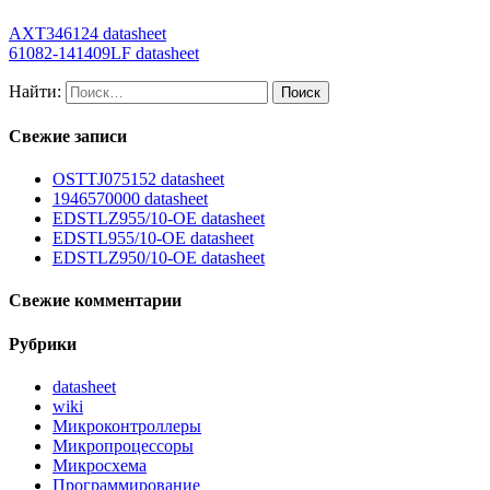
AXT346124 datasheet
61082-141409LF datasheet
Найти:
Свежие записи
OSTTJ075152 datasheet
1946570000 datasheet
EDSTLZ955/10-OE datasheet
EDSTL955/10-OE datasheet
EDSTLZ950/10-OE datasheet
Свежие комментарии
Рубрики
datasheet
wiki
Микроконтроллеры
Микропроцессоры
Микросхема
Программирование