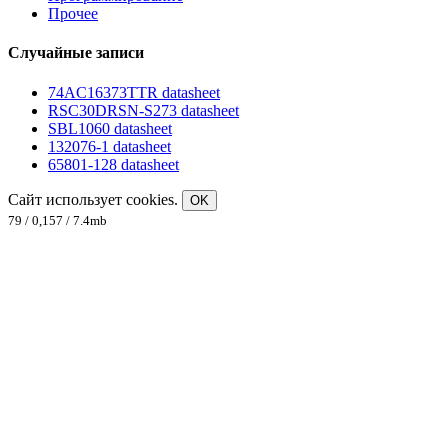
Прочее
Случайные записи
74AC16373TTR datasheet
RSC30DRSN-S273 datasheet
SBL1060 datasheet
132076-1 datasheet
65801-128 datasheet
Сайт использует cookies.
OK
79 / 0,157 / 7.4mb