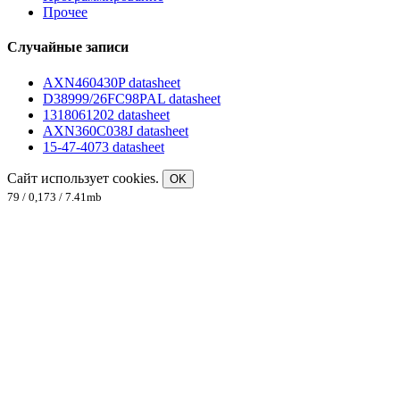
Прочее
Случайные записи
AXN460430P datasheet
D38999/26FC98PAL datasheet
1318061202 datasheet
AXN360C038J datasheet
15-47-4073 datasheet
Сайт использует cookies.
OK
79 / 0,173 / 7.41mb