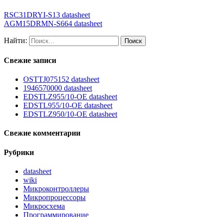
RSC31DRYI-S13 datasheet
AGM15DRMN-S664 datasheet
Найти:
Свежие записи
OSTTJ075152 datasheet
1946570000 datasheet
EDSTLZ955/10-OE datasheet
EDSTL955/10-OE datasheet
EDSTLZ950/10-OE datasheet
Свежие комментарии
Рубрики
datasheet
wiki
Микроконтроллеры
Микропроцессоры
Микросхема
Программирование