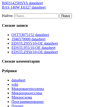
R6031425HSYA datasheet
BAS 140W E6327 datasheet
Найти:
Свежие записи
OSTTJ075152 datasheet
1946570000 datasheet
EDSTLZ955/10-OE datasheet
EDSTL955/10-OE datasheet
EDSTLZ950/10-OE datasheet
Свежие комментарии
Рубрики
datasheet
wiki
Микроконтроллеры
Микропроцессоры
Микросхема
Программирование
Прочее