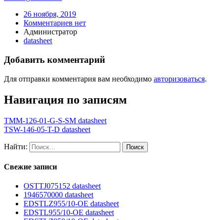
26 ноября, 2019
Комментариев нет
Администратор
datasheet
Добавить комментарий
Для отправки комментария вам необходимо
авторизоваться
.
Навигация по записям
TMM-126-01-G-S-SM datasheet
TSW-146-05-T-D datasheet
Найти:
Свежие записи
OSTTJ075152 datasheet
1946570000 datasheet
EDSTLZ955/10-OE datasheet
EDSTL955/10-OE datasheet