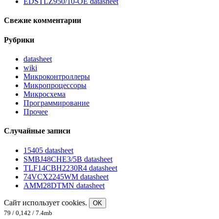
EDSTLZ950/10-OE datasheet
Свежие комментарии
Рубрики
datasheet
wiki
Микроконтроллеры
Микропроцессоры
Микросхема
Программирование
Прочее
Случайные записи
15405 datasheet
SMBJ48CHE3/5B datasheet
TLF14CBH2230R4 datasheet
74VCX2245WM datasheet
AMM28DTMN datasheet
Сайт использует cookies.
OK
79 / 0,142 / 7.4mb