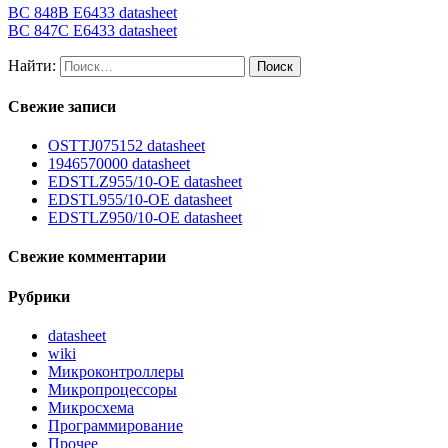
BC 848B E6433 datasheet
BC 847C E6433 datasheet
Найти:
Свежие записи
OSTTJ075152 datasheet
1946570000 datasheet
EDSTLZ955/10-OE datasheet
EDSTL955/10-OE datasheet
EDSTLZ950/10-OE datasheet
Свежие комментарии
Рубрики
datasheet
wiki
Микроконтроллеры
Микропроцессоры
Микросхема
Программирование
Прочее