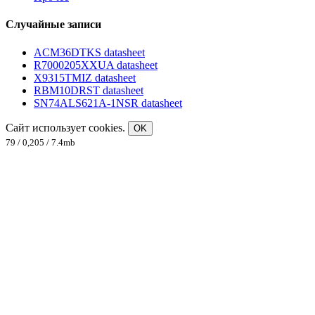
Случайные записи
ACM36DTKS datasheet
R7000205XXUA datasheet
X9315TMIZ datasheet
RBM10DRST datasheet
SN74ALS621A-1NSR datasheet
Сайт использует cookies.
OK
79 / 0,205 / 7.4mb