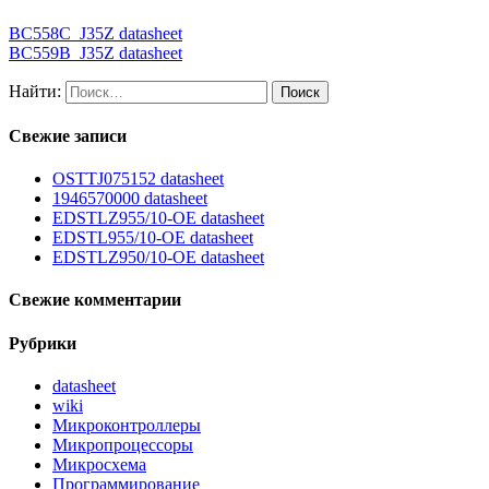
BC558C_J35Z datasheet
BC559B_J35Z datasheet
Найти:
Свежие записи
OSTTJ075152 datasheet
1946570000 datasheet
EDSTLZ955/10-OE datasheet
EDSTL955/10-OE datasheet
EDSTLZ950/10-OE datasheet
Свежие комментарии
Рубрики
datasheet
wiki
Микроконтроллеры
Микропроцессоры
Микросхема
Программирование