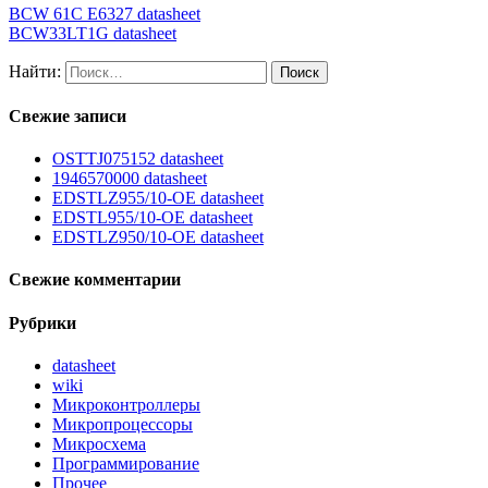
BCW 61C E6327 datasheet
BCW33LT1G datasheet
Найти:
Свежие записи
OSTTJ075152 datasheet
1946570000 datasheet
EDSTLZ955/10-OE datasheet
EDSTL955/10-OE datasheet
EDSTLZ950/10-OE datasheet
Свежие комментарии
Рубрики
datasheet
wiki
Микроконтроллеры
Микропроцессоры
Микросхема
Программирование
Прочее