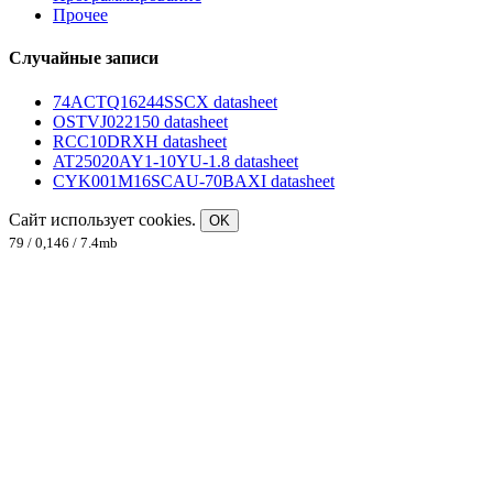
Прочее
Случайные записи
74ACTQ16244SSCX datasheet
OSTVJ022150 datasheet
RCC10DRXH datasheet
AT25020AY1-10YU-1.8 datasheet
CYK001M16SCAU-70BAXI datasheet
Сайт использует cookies.
OK
79 / 0,146 / 7.4mb