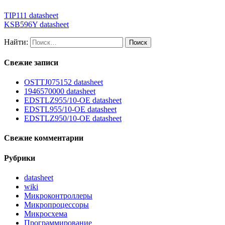
TIP111 datasheet
KSB596Y datasheet
Найти:
Свежие записи
OSTTJ075152 datasheet
1946570000 datasheet
EDSTLZ955/10-OE datasheet
EDSTL955/10-OE datasheet
EDSTLZ950/10-OE datasheet
Свежие комментарии
Рубрики
datasheet
wiki
Микроконтроллеры
Микропроцессоры
Микросхема
Программирование