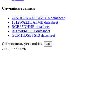
Случайные записи
74AUC16374DGGRG4 datasheet
1812WA221JATME datasheet
RCB85DHHR datasheet
BU2508-E3/51 datasheet
GCM11DSEI-S13 datasheet
Сайт использует cookies.
OK
79 / 0,182 / 7.4mb