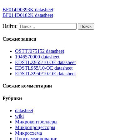
BF014D0393K datasheet
BF014D0182K datasheet
Найти:
Свежие записи
OSTTJ075152 datasheet
1946570000 datasheet
EDSTLZ955/10-OE datasheet
EDSTL955/10-OE datasheet
EDSTLZ950/10-OE datasheet
Свежие комментарии
Рубрики
datasheet
wiki
Микроконтроллеры
Микропроцессоры
Микросхема
Программирование