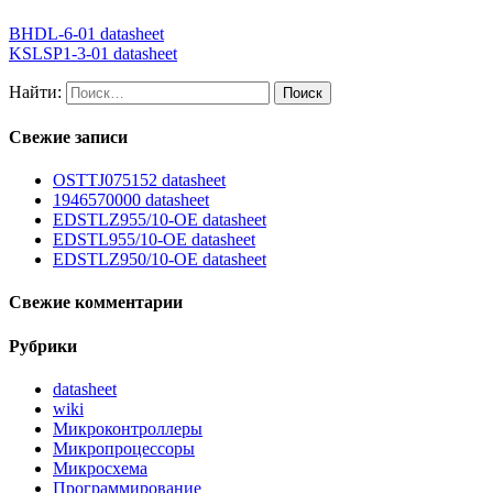
BHDL-6-01 datasheet
KSLSP1-3-01 datasheet
Найти:
Свежие записи
OSTTJ075152 datasheet
1946570000 datasheet
EDSTLZ955/10-OE datasheet
EDSTL955/10-OE datasheet
EDSTLZ950/10-OE datasheet
Свежие комментарии
Рубрики
datasheet
wiki
Микроконтроллеры
Микропроцессоры
Микросхема
Программирование