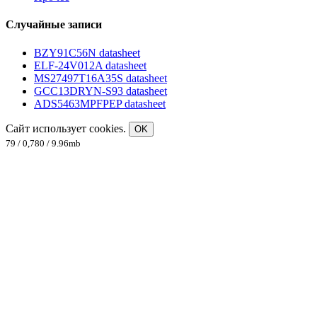
Случайные записи
BZY91C56N datasheet
ELF-24V012A datasheet
MS27497T16A35S datasheet
GCC13DRYN-S93 datasheet
ADS5463MPFPEP datasheet
Сайт использует cookies.
OK
79 / 0,780 / 9.96mb