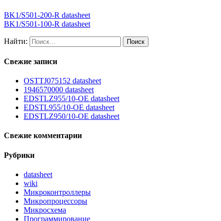
BK1/S501-200-R datasheet
BK1/S501-100-R datasheet
Найти:
Свежие записи
OSTTJ075152 datasheet
1946570000 datasheet
EDSTLZ955/10-OE datasheet
EDSTL955/10-OE datasheet
EDSTLZ950/10-OE datasheet
Свежие комментарии
Рубрики
datasheet
wiki
Микроконтроллеры
Микропроцессоры
Микросхема
Программирование