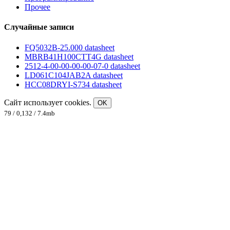
Прочее
Случайные записи
FQ5032B-25.000 datasheet
MBRB41H100CTT4G datasheet
2512-4-00-00-00-00-07-0 datasheet
LD061C104JAB2A datasheet
HCC08DRYI-S734 datasheet
Сайт использует cookies.
OK
79 / 0,132 / 7.4mb