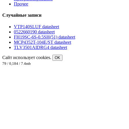
Прочее
Случайные записи
VTP140SLUF datasheet
0522660190 datasheet
FH19SC-6S-0.5SH(51) datasheet
MCP4352T-104E/ST datasheet
TLV3501AIDRG4 datasheet
Сайт использует cookies.
OK
79 / 0,184 / 7.4mb