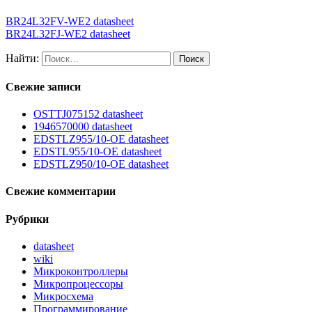
BR24L32FV-WE2 datasheet
BR24L32FJ-WE2 datasheet
Найти:
Свежие записи
OSTTJ075152 datasheet
1946570000 datasheet
EDSTLZ955/10-OE datasheet
EDSTL955/10-OE datasheet
EDSTLZ950/10-OE datasheet
Свежие комментарии
Рубрики
datasheet
wiki
Микроконтроллеры
Микропроцессоры
Микросхема
Программирование