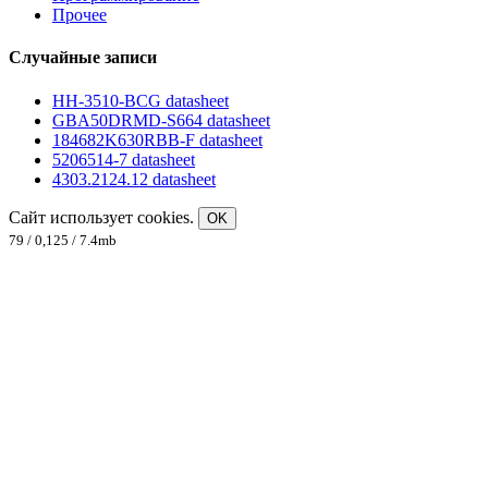
Прочее
Случайные записи
HH-3510-BCG datasheet
GBA50DRMD-S664 datasheet
184682K630RBB-F datasheet
5206514-7 datasheet
4303.2124.12 datasheet
Сайт использует cookies.
OK
79 / 0,125 / 7.4mb