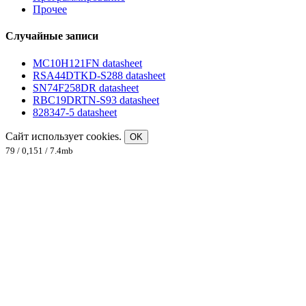
Прочее
Случайные записи
MC10H121FN datasheet
RSA44DTKD-S288 datasheet
SN74F258DR datasheet
RBC19DRTN-S93 datasheet
828347-5 datasheet
Сайт использует cookies.
OK
79 / 0,151 / 7.4mb