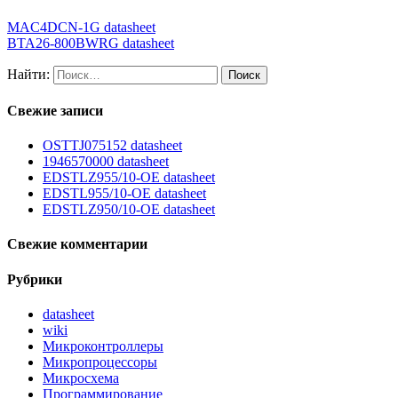
MAC4DCN-1G datasheet
BTA26-800BWRG datasheet
Найти:
Свежие записи
OSTTJ075152 datasheet
1946570000 datasheet
EDSTLZ955/10-OE datasheet
EDSTL955/10-OE datasheet
EDSTLZ950/10-OE datasheet
Свежие комментарии
Рубрики
datasheet
wiki
Микроконтроллеры
Микропроцессоры
Микросхема
Программирование