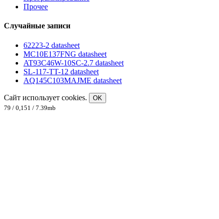
Прочее
Случайные записи
62223-2 datasheet
MC10E137FNG datasheet
AT93C46W-10SC-2.7 datasheet
SL-117-TT-12 datasheet
AQ145C103MAJME datasheet
Сайт использует cookies.
OK
79 / 0,151 / 7.39mb