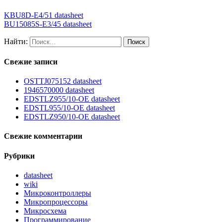
KBU8D-E4/51 datasheet
BU15085S-E3/45 datasheet
Найти:
Свежие записи
OSTTJ075152 datasheet
1946570000 datasheet
EDSTLZ955/10-OE datasheet
EDSTL955/10-OE datasheet
EDSTLZ950/10-OE datasheet
Свежие комментарии
Рубрики
datasheet
wiki
Микроконтроллеры
Микропроцессоры
Микросхема
Программирование