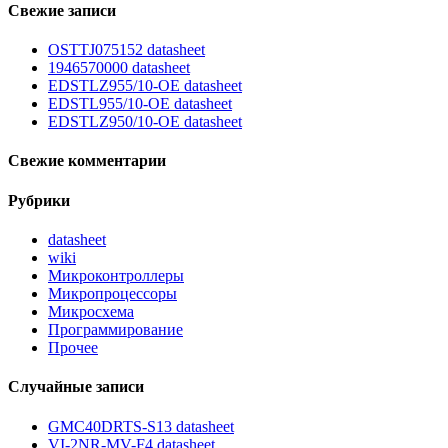
Свежие записи
OSTTJ075152 datasheet
1946570000 datasheet
EDSTLZ955/10-OE datasheet
EDSTL955/10-OE datasheet
EDSTLZ950/10-OE datasheet
Свежие комментарии
Рубрики
datasheet
wiki
Микроконтроллеры
Микропроцессоры
Микросхема
Программирование
Прочее
Случайные записи
GMC40DRTS-S13 datasheet
VI-2NR-MV-F4 datasheet