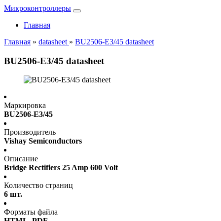
Микроконтроллеры
Главная
Главная
»
datasheet
»
BU2506-E3/45 datasheet
BU2506-E3/45 datasheet
Маркировка
BU2506-E3/45
Производитель
Vishay Semiconductors
Описание
Bridge Rectifiers 25 Amp 600 Volt
Количество страниц
6 шт.
Форматы файла
HTML, PDF