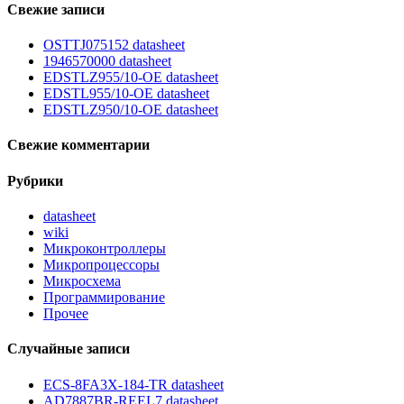
Свежие записи
OSTTJ075152 datasheet
1946570000 datasheet
EDSTLZ955/10-OE datasheet
EDSTL955/10-OE datasheet
EDSTLZ950/10-OE datasheet
Свежие комментарии
Рубрики
datasheet
wiki
Микроконтроллеры
Микропроцессоры
Микросхема
Программирование
Прочее
Случайные записи
ECS-8FA3X-184-TR datasheet
AD7887BR-REEL7 datasheet