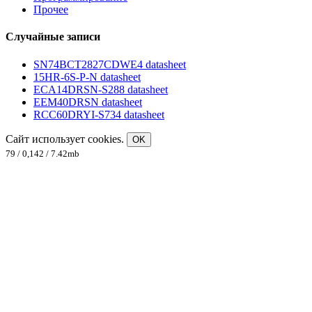
Прочее
Случайные записи
SN74BCT2827CDWE4 datasheet
15HR-6S-P-N datasheet
ECA14DRSN-S288 datasheet
EEM40DRSN datasheet
RCC60DRYI-S734 datasheet
Сайт использует cookies.
OK
79 / 0,142 / 7.42mb