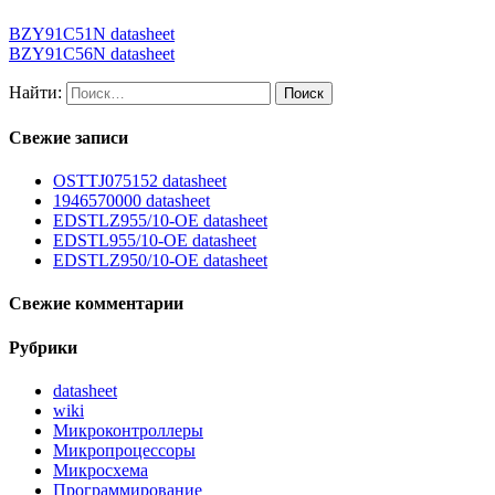
BZY91C51N datasheet
BZY91C56N datasheet
Найти:
Свежие записи
OSTTJ075152 datasheet
1946570000 datasheet
EDSTLZ955/10-OE datasheet
EDSTL955/10-OE datasheet
EDSTLZ950/10-OE datasheet
Свежие комментарии
Рубрики
datasheet
wiki
Микроконтроллеры
Микропроцессоры
Микросхема
Программирование