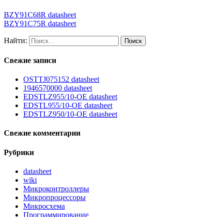
BZY91C68R datasheet
BZY91C75R datasheet
Найти:
Свежие записи
OSTTJ075152 datasheet
1946570000 datasheet
EDSTLZ955/10-OE datasheet
EDSTL955/10-OE datasheet
EDSTLZ950/10-OE datasheet
Свежие комментарии
Рубрики
datasheet
wiki
Микроконтроллеры
Микропроцессоры
Микросхема
Программирование