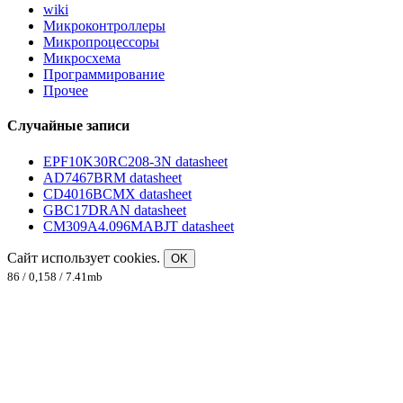
wiki
Микроконтроллеры
Микропроцессоры
Микросхема
Программирование
Прочее
Случайные записи
EPF10K30RC208-3N datasheet
AD7467BRM datasheet
CD4016BCMX datasheet
GBC17DRAN datasheet
CM309A4.096MABJT datasheet
Сайт использует cookies.
OK
86 / 0,158 / 7.41mb