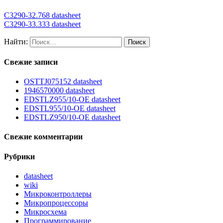
C3290-32.768 datasheet
C3290-33.333 datasheet
Найти:
Свежие записи
OSTTJ075152 datasheet
1946570000 datasheet
EDSTLZ955/10-OE datasheet
EDSTL955/10-OE datasheet
EDSTLZ950/10-OE datasheet
Свежие комментарии
Рубрики
datasheet
wiki
Микроконтроллеры
Микропроцессоры
Микросхема
Программирование