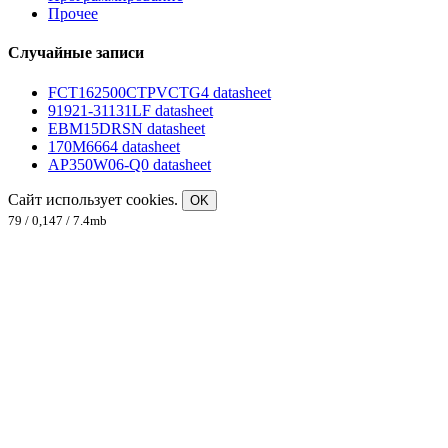
Прочее
Случайные записи
FCT162500CTPVCTG4 datasheet
91921-31131LF datasheet
EBM15DRSN datasheet
170M6664 datasheet
AP350W06-Q0 datasheet
Сайт использует cookies.
OK
79 / 0,147 / 7.4mb