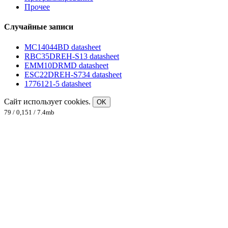
Прочее
Случайные записи
MC14044BD datasheet
RBC35DREH-S13 datasheet
EMM10DRMD datasheet
ESC22DREH-S734 datasheet
1776121-5 datasheet
Сайт использует cookies.
OK
79 / 0,151 / 7.4mb