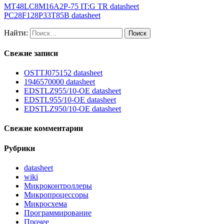
MT48LC8M16A2P-75 IT:G TR datasheet
PC28F128P33T85B datasheet
Найти:
Свежие записи
OSTTJ075152 datasheet
1946570000 datasheet
EDSTLZ955/10-OE datasheet
EDSTL955/10-OE datasheet
EDSTLZ950/10-OE datasheet
Свежие комментарии
Рубрики
datasheet
wiki
Микроконтроллеры
Микропроцессоры
Микросхема
Программирование
Прочее