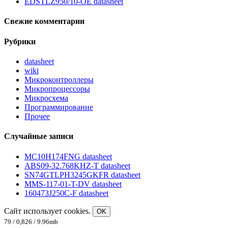
EDSTLZ950/10-OE datasheet
Свежие комментарии
Рубрики
datasheet
wiki
Микроконтроллеры
Микропроцессоры
Микросхема
Программирование
Прочее
Случайные записи
MC10H174FNG datasheet
ABS09-32.768KHZ-T datasheet
SN74GTLPH3245GKFR datasheet
MMS-117-01-T-DV datasheet
160473J250C-F datasheet
Сайт использует cookies.
OK
79 / 0,826 / 9.96mb