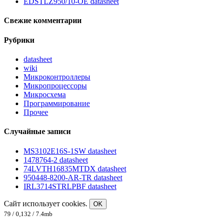
EDSTLZ950/10-OE datasheet
Свежие комментарии
Рубрики
datasheet
wiki
Микроконтроллеры
Микропроцессоры
Микросхема
Программирование
Прочее
Случайные записи
MS3102E16S-1SW datasheet
1478764-2 datasheet
74LVTH16835MTDX datasheet
950448-8200-AR-TR datasheet
IRL3714STRLPBF datasheet
Сайт использует cookies.
OK
79 / 0,132 / 7.4mb