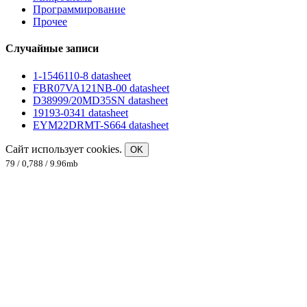
Программирование
Прочее
Случайные записи
1-1546110-8 datasheet
FBR07VA121NB-00 datasheet
D38999/20MD35SN datasheet
19193-0341 datasheet
EYM22DRMT-S664 datasheet
Сайт использует cookies.
OK
79 / 0,788 / 9.96mb