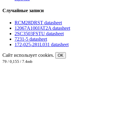
Случайные записи
RCM28DRST datasheet
12067A100JAT2A datasheet
2SC3503FSTU datasheet
7231-5 datasheet
172-025-281L031 datasheet
Сайт использует cookies.
OK
79 / 0,155 / 7.4mb