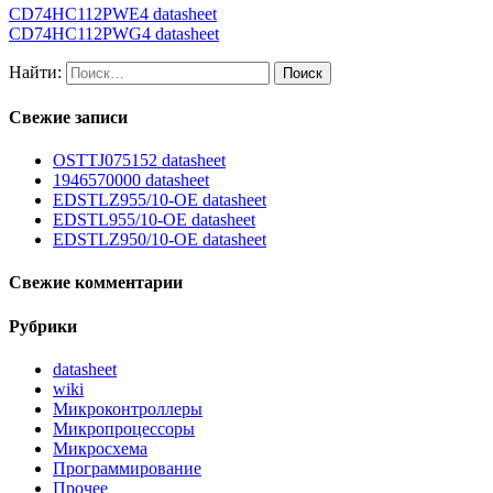
CD74HC112PWE4 datasheet
CD74HC112PWG4 datasheet
Найти:
Свежие записи
OSTTJ075152 datasheet
1946570000 datasheet
EDSTLZ955/10-OE datasheet
EDSTL955/10-OE datasheet
EDSTLZ950/10-OE datasheet
Свежие комментарии
Рубрики
datasheet
wiki
Микроконтроллеры
Микропроцессоры
Микросхема
Программирование
Прочее