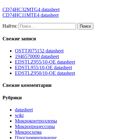
CD74HC32MTG4 datasheet
CD74HC11MTE4 datasheet
Найти:
Свежие записи
OSTTJ075152 datasheet
1946570000 datasheet
EDSTLZ955/10-OE datasheet
EDSTL955/10-OE datasheet
EDSTLZ950/10-OE datasheet
Свежие комментарии
Рубрики
datasheet
wiki
Микроконтроллеры
Микропроцессоры
Микросхема
Программирование