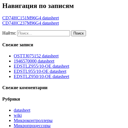
Навигация по записям
CD74HC151M96G4 datasheet
CD74HC237M96G4 datasheet
Найти:
Свежие записи
OSTTJ075152 datasheet
1946570000 datasheet
EDSTLZ955/10-OE datasheet
EDSTL955/10-OE datasheet
EDSTLZ950/10-OE datasheet
Свежие комментарии
Рубрики
datasheet
wiki
Микроконтроллеры
Микропроцессоры