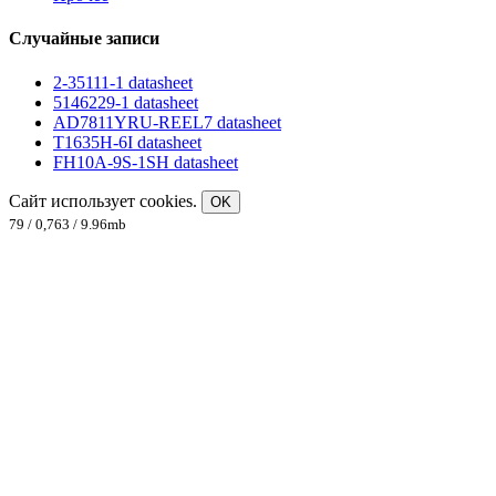
Случайные записи
2-35111-1 datasheet
5146229-1 datasheet
AD7811YRU-REEL7 datasheet
T1635H-6I datasheet
FH10A-9S-1SH datasheet
Сайт использует cookies.
OK
79 / 0,763 / 9.96mb