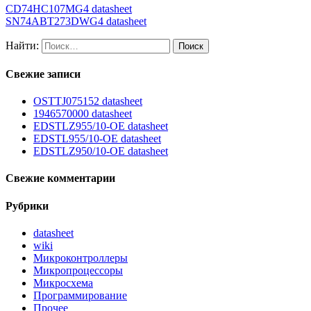
CD74HC107MG4 datasheet
SN74ABT273DWG4 datasheet
Найти:
Свежие записи
OSTTJ075152 datasheet
1946570000 datasheet
EDSTLZ955/10-OE datasheet
EDSTL955/10-OE datasheet
EDSTLZ950/10-OE datasheet
Свежие комментарии
Рубрики
datasheet
wiki
Микроконтроллеры
Микропроцессоры
Микросхема
Программирование
Прочее