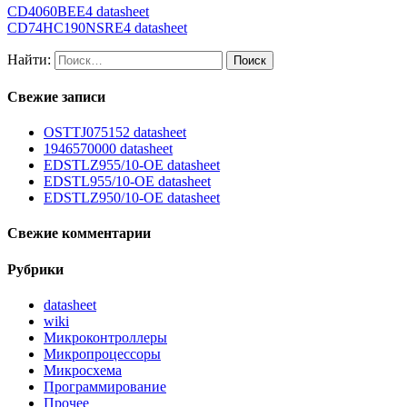
CD4060BEE4 datasheet
CD74HC190NSRE4 datasheet
Найти:
Свежие записи
OSTTJ075152 datasheet
1946570000 datasheet
EDSTLZ955/10-OE datasheet
EDSTL955/10-OE datasheet
EDSTLZ950/10-OE datasheet
Свежие комментарии
Рубрики
datasheet
wiki
Микроконтроллеры
Микропроцессоры
Микросхема
Программирование
Прочее