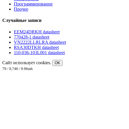
Программирование
Прочее
Случайные записи
EEM24DRKH datasheet
770428-1 datasheet
VN2222LLRLRA datasheet
RSA30DTKH datasheet
110-036-103L001 datasheet
Сайт использует cookies.
OK
79 / 0,746 / 9.96mb