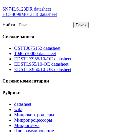
SN74LS123DR datasheet
HCF4098M013TR datasheet
Найти:
Свежие записи
OSTTJ075152 datasheet
1946570000 datasheet
EDSTLZ955/10-OE datasheet
EDSTL955/10-OE datasheet
EDSTLZ950/10-OE datasheet
Свежие комментарии
Рубрики
datasheet
wiki
Микроконтроллеры
Микропроцессоры
Микросхема
Программирование