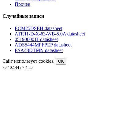
Прочее
Случайные записи
ECM25DSEH datasheet
ATR11-D-X-63-WB-5.0A datasheet
0519060011 datasheet
ADS5444MPFPEP datasheet
ESA43DTMN datasheet
Сайт использует cookies.
OK
79 / 0,144 / 7.4mb