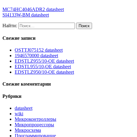
MC74HC4046ADR2 datasheet
SI4133W-BM datasheet
Найти:
Свежие записи
OSTTJ075152 datasheet
1946570000 datasheet
EDSTLZ955/10-OE datasheet
EDSTL955/10-OE datasheet
EDSTLZ950/10-OE datasheet
Свежие комментарии
Рубрики
datasheet
wiki
Микроконтроллеры
Микропроцессоры
Микросхема
Программирование