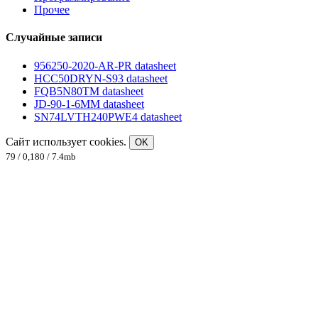
Прочее
Случайные записи
956250-2020-AR-PR datasheet
HCC50DRYN-S93 datasheet
FQB5N80TM datasheet
JD-90-1-6MM datasheet
SN74LVTH240PWE4 datasheet
Сайт использует cookies.
OK
79 / 0,180 / 7.4mb